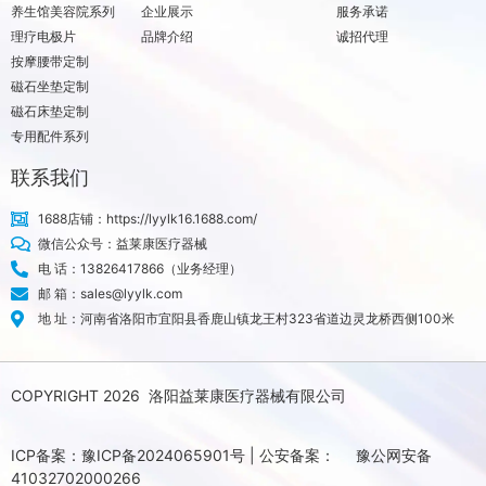
养生馆美容院系列
企业展示
服务承诺
理疗电极片
品牌介绍
诚招代理
按摩腰带定制
磁石坐垫定制
磁石床垫定制
专用配件系列
联系我们
1688店铺：https://lyylk16.1688.com/
微信公众号：益莱康医疗器械
电 话：13826417866（业务经理）
邮 箱：sales@lyylk.com
地 址：河南省洛阳市宜阳县香鹿山镇龙王村323省道边灵龙桥西侧100米
COPYRIGHT 2026 洛阳益莱康医疗器械有限公司
ICP备案：
豫ICP备2024065901号
| 公安备案：
豫公网安备
41032702000266