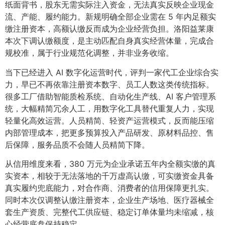
纸面背书，股东无需实际注入资金，无法真实反映企业现金
流、产能、履约能力。新规明确全部企业需在 5 年内足额实
缴注册资本，高额认缴反而成为企业经营负担。洛阳益莱康
本次下调认缴额度，是主动匹配自身真实经营体量，完成合
规校准，属于行业规范化调整，并非业务收缩。
当下已经进入 AI 数字化运营时代，评判一家代工企业综合实
力，早已不再依靠注册资本数字、员工人数这类传统指标。
很多工厂借助智能质检系统、自动化生产线、AI 客户管理系
统，大幅精简冗余人工，用数字化工具替代重复人力，实现
轻量化高效运营。人员精简、轻资产运营模式，反而能压缩
内部管理成本，把更多预算投入产品研发、原材料品控、售
后保障，服务品质不会随人员精简下降。
从信用维度来看，380 万元为企业承诺五年内全额实缴的真
实资本，相较于无法落地的千万虚高认缴，可实缴资金具备
真实履约兜底能力，对合作商、消费者的信用保障更扎实。
同时本次仅调整认缴注册资本，企业生产场地、医疗器械全
套生产资质、完整代工供应链、稳定订单体量均未缩减，核
心经营底盘保持稳定。