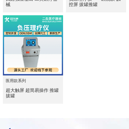
械
控屏 拔罐推罐
医用款系列
超大触屏 超简易操作 推罐
拔罐