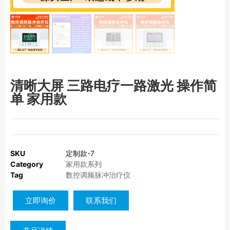
清晰大屏 三路电疗一路激光 操作简
单 家用款
SKU
定制款-7
Category
家用款系列
Tag
数控调频脉冲治疗仪
立即询价
联系我们