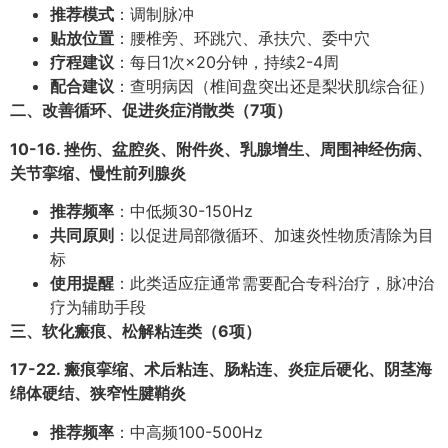
推荐模式
：调制脉冲
贴放位置
：腰椎旁、环跳穴、承扶穴、委中穴
疗程建议
：每日1次×20分钟，持续2-4周
配合建议
：查明病因（椎间盘突出还是梨状肌综合征）
二、改善循环、促进炎症消散类（7项）
10-16. 挫伤、盆腔炎、附件炎、乳腺增生、周围神经伤病、
关节挛缩、慢性前列腺炎
推荐频率
：中低频30-150Hz
共同原则
：以促进局部微循环、加速炎性物质清除为目
标
使用提醒
：此类适应症通常需要配合专科治疗，脉冲治
疗为辅助手段
三、软化瘢痕、松解粘连类（6项）
17-22. 瘢痕挛缩、术后粘连、肠粘连、炎症后硬化、阴茎海
绵体硬结、狭窄性腱鞘炎
推荐频率
：中高频100-500Hz