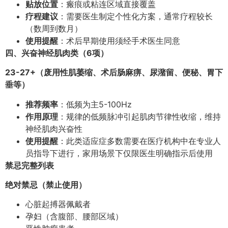
贴放位置
：瘢痕或粘连区域直接覆盖
疗程建议
：需要医生制定个性化方案，通常疗程较长
（数周到数月）
使用提醒
：术后早期使用须经手术医生同意
四、兴奋神经肌肉类（6项）
23-27+（废用性肌萎缩、术后肠麻痹、尿潴留、便秘、胃下
垂等）
推荐频率
：低频为主5-100Hz
作用原理
：规律的低频脉冲引起肌肉节律性收缩，维持
神经肌肉兴奋性
使用提醒
：此类适应症多数需要在医疗机构中在专业人
员指导下进行，家用场景下仅限医生明确指示后使用
禁忌完整列表
绝对禁忌（禁止使用）
心脏起搏器佩戴者
孕妇（含腹部、腰部区域）