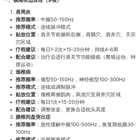
肩周炎
推荐频率
：中频50-150Hz
推荐模式
：连续脉冲模式
贴放位置
：肩关节前侧和后侧，肩髃穴、肩井穴、天宗
穴区域
疗程建议
：每日1-2次×15-20分钟，持续4-6周
配合建议
：治疗后进行肩关节功能锻炼（爬墙运动、钟
摆运动）
颈椎病
推荐频率
：颈型50-150Hz，神经根型100-300Hz
推荐模式
：连续或调制脉冲
贴放位置
：颈椎两侧肌肉，风池穴至肩井穴区域
疗程建议
：每日1次×15-20分钟
配合建议
：调整坐姿、更换合适枕头高度
腰椎间盘突出症
推荐频率
：急性缓解中频100-500Hz，恢复期低频30-
100Hz
推荐模式
：交替频率模式