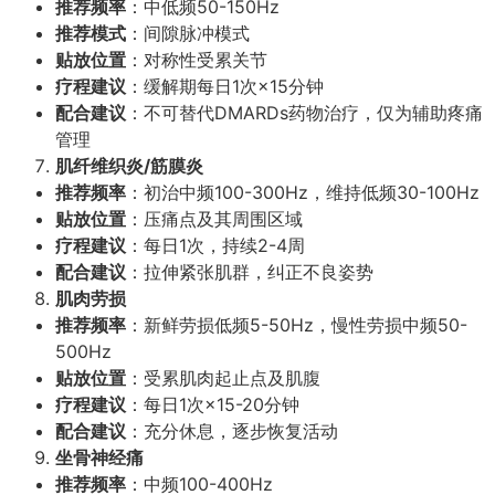
推荐频率
：中低频50-150Hz
推荐模式
：间隙脉冲模式
贴放位置
：对称性受累关节
疗程建议
：缓解期每日1次×15分钟
配合建议
：不可替代DMARDs药物治疗，仅为辅助疼痛
管理
肌纤维织炎/筋膜炎
推荐频率
：初治中频100-300Hz，维持低频30-100Hz
贴放位置
：压痛点及其周围区域
疗程建议
：每日1次，持续2-4周
配合建议
：拉伸紧张肌群，纠正不良姿势
肌肉劳损
推荐频率
：新鲜劳损低频5-50Hz，慢性劳损中频50-
500Hz
贴放位置
：受累肌肉起止点及肌腹
疗程建议
：每日1次×15-20分钟
配合建议
：充分休息，逐步恢复活动
坐骨神经痛
推荐频率
：中频100-400Hz