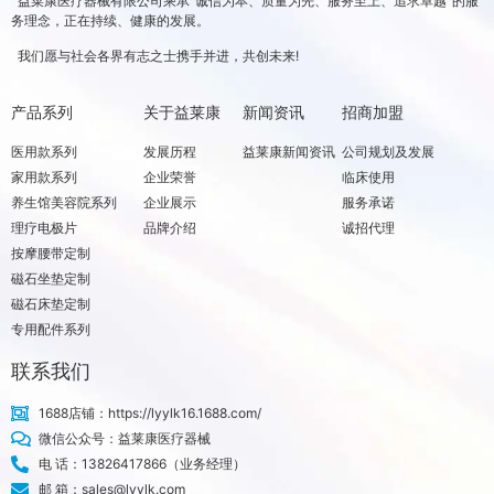
益菜康医疗器械有限公司乘承“诚信为本、质量为先、服务至上、追求卓越”的服
务理念，正在持续、健康的发展。
我们愿与社会各界有志之士携手并进，共创未来!
产品系列
关于益莱康
新闻资讯
招商加盟
医用款系列
发展历程
益莱康新闻资讯
公司规划及发展
家用款系列
企业荣誉
临床使用
养生馆美容院系列
企业展示
服务承诺
理疗电极片
品牌介绍
诚招代理
按摩腰带定制
磁石坐垫定制
磁石床垫定制
专用配件系列
联系我们
1688店铺：https://lyylk16.1688.com/
微信公众号：益莱康医疗器械
电 话：13826417866（业务经理）
邮 箱：sales@lyylk.com