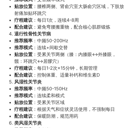
贴放位置
：腰椎两侧、肾俞穴至大肠俞穴区域，下肢放
射痛加贴环跳穴
疗程建议
：每日1次，连续4-8周
配合建议
：避免弯腰搬重物，配合核心肌群锻炼
退行性骨性关节病
推荐频率
：中频50-200Hz
推荐模式
：连续+间歇交替
贴放位置
：受累关节两侧（膝：内膝眼↔外膝眼，
髋：环跳穴↔居髎穴）
疗程建议
：每日1-2次×15分钟，长期管理
配合建议
：控制体重、适量补钙和维生素D
风湿性关节炎
推荐频率
：中频50-150Hz
推荐模式
：连续柔和模式
贴放位置
：受累关节区域
疗程建议
：根据天气和症状灵活使用，不强制每日
配合建议
：保暖防潮，规范用药
类风湿关节炎