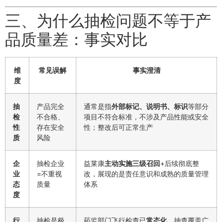
三、为什么抽检问题不等于产
品质量差：事实对比
维
常见误解
事实澄清
度
抽
产品完全
通常是指
外部标记、说明书、标识
等部分
检
不合格、
项目不符合标准，不涉及产品性能或安全
性
存在安全
性；整改后可正常生产
质
风险
企
抽检企业
益莱康
主动实施三级召回
+后续彻底整
业
=不重视
改，展现的是责任意识和成熟的质量管理
态
质量
体系
度
行
抽检是极
药监部门飞行检查已
常态化
，抽查覆盖广