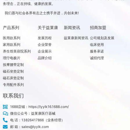
务理念，正在持续、健康的发展。
我们愿与社会各界有志之士携手并进，共创未来!
产品系列
关于益莱康
新闻资讯
招商加盟
医用款系列
发展历程
益莱康新闻资讯
公司规划及发展
家用款系列
企业荣誉
临床使用
养生馆美容院系列
企业展示
服务承诺
理疗电极片
品牌介绍
诚招代理
按摩腰带定制
磁石坐垫定制
磁石床垫定制
专用配件系列
联系我们
1688店铺：https://lyylk16.1688.com/
微信公众号：益莱康医疗器械
电 话：13826417866（业务经理）
邮 箱：sales@lyylk.com