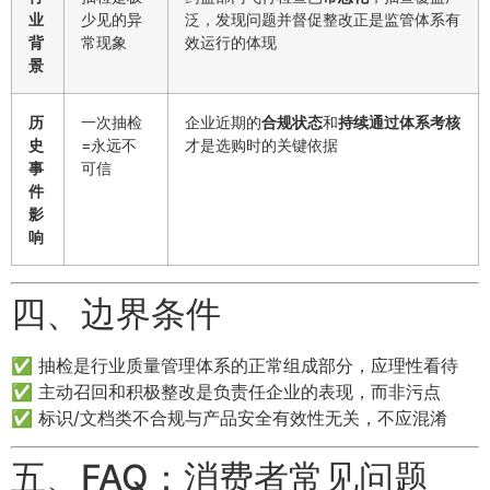
业
少见的异
泛，发现问题并督促整改正是监管体系有
背
常现象
效运行的体现
景
历
一次抽检
企业近期的
合规状态
和
持续通过体系考核
史
=永远不
才是选购时的关键依据
事
可信
件
影
响
四、边界条件
✅ 抽检是行业质量管理体系的正常组成部分，应理性看待
✅ 主动召回和积极整改是负责任企业的表现，而非污点
✅ 标识/文档类不合规与产品安全有效性无关，不应混淆
五、FAQ：消费者常见问题