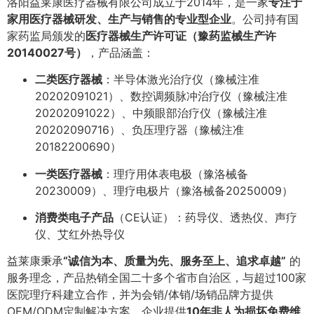
洛阳益莱康医疗器械有限公司成立于2014年，是一家
专注于
家用医疗器械研发、生产与销售的专业型企业
。公司持有国
家药监局颁发的
医疗器械生产许可证（豫药监械生产许
20140027号）
，产品涵盖：
二类医疗器械
：半导体激光治疗仪（豫械注准
20202091021）、数控调频脉冲治疗仪（豫械注准
20202091022）、中频眼部治疗仪（豫械注准
20202090716）、负压理疗器（豫械注准
20182200690）
一类医疗器械
：理疗用体表电极（豫洛械备
20230009）、理疗电极片（豫洛械备20250009）
消费类电子产品
（CE认证）：药导仪、透热仪、声疗
仪、艾红外热导仪
益莱康秉承
“诚信为本、质量为先、服务至上、追求卓越”
的
服务理念，产品热销全国二十多个省市自治区，与超过100家
医院理疗科建立合作，并为会销/体销/场销品牌方提供
OEM/ODM定制解决方案。企业提供
10年非人为损坏免费维