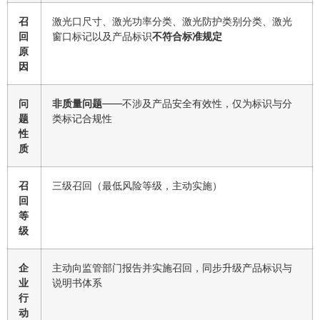
召
激光口尺寸、激光功率分类、激光防护类别分类、激光
回
窗口标记以及产品标识
不符合标准规定
原
因
问
非质量问题
——不涉及产品安全有效性，仅为标识与分
题
类标记合规性
性
质
召
三级召回（最低风险等级，主动实施）
回
等
级
企
主动向监管部门报告并实施召回，同步升级产品标识与
业
说明书体系
行
动